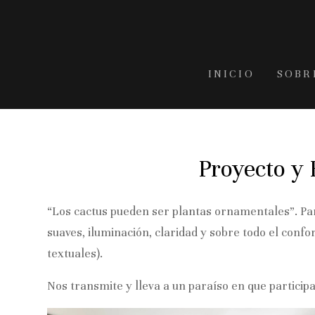
Ir
al
contenido
principal
INICIO
SOBR
Proyecto y
“Los cactus pueden ser plantas ornamentales”. Par
suaves, iluminación, claridad y sobre todo el conf
textuales).
Nos transmite y lleva a un paraíso en que partic